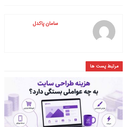
سامان پاکدل
مرتبط
پست ها