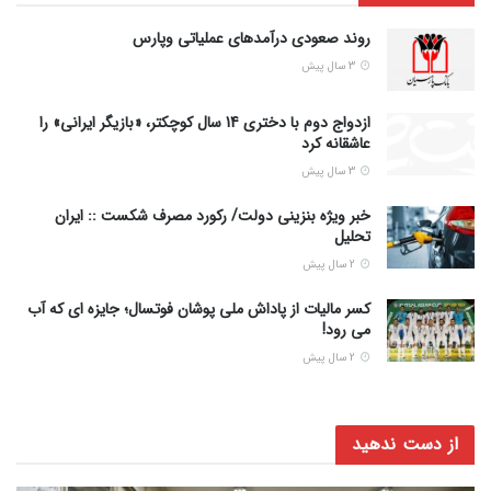
روند صعودی درآمدهای عملیاتی وپارس
3 سال پیش
ازدواج دوم با دختری 14 سال کوچکتر، «بازیگر ایرانی» را
عاشقانه کرد
3 سال پیش
خبر ویژه بنزینی دولت/ رکورد مصرف شکست :: ایران
تحلیل
2 سال پیش
کسر مالیات از پاداش ملی پوشان فوتسال؛ جایزه ای که آب
می رود!
2 سال پیش
از دست ندهید