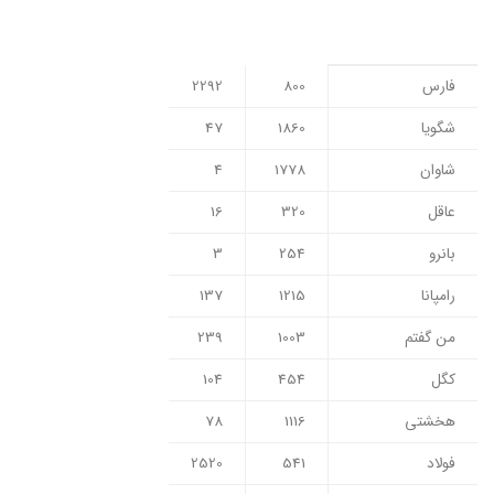
فارس
800
2292
شگویا
1860
47
شاوان
1778
4
عاقل
320
16
بانرو
254
3
رامپانا
1215
137
من گفتم
1003
239
کگل
454
104
هخشتی
1116
78
فولاد
541
2520