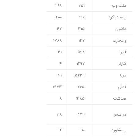
ملت وب
251
299
و صادر کرد
196
1400
ماشین
315
47
و تجارت
147
1788
فایرا
568
31
شاراز
1297
4
مربا
5239
41
فملی
765
1473
صدشت
9185
8
2311
در سحر
38
و مشاوره
110
12