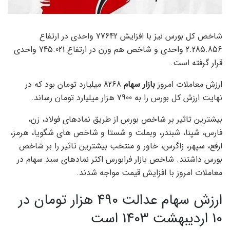
شاخص کل بورس نیز با افزایش 77642 واحدی در ارتفاع
2.285.856 واحدی و شاخص هم وزن در ارتفاع 745.021 واحدی
قرار گرفته است.
ارزش معاملات امروز
بازار سهام
8268 میلیارد تومان بود که در
نهایت ارزش کل بورس را به 7900 هزار میلیارد تومان رساند.
بیشترین تاثیر بر شاخص بورس از طریق نمادهای فولاد، زن،
فارس، شپنا، شبندر، وبملت و شستا و شاخص های شگویا، هرمز،
ارفع، سپهر، زاگرس، خاور و منتخب بیشترین تاثیر را بر شاخص
بورس داشتند. شاخص بازار فرابورس اکثر نمادهای سبد سهام در
معاملات امروز با افزایش قیمت مواجه شدند.
ارزش سهام عدالت 490 هزار تومان در
10 اردیبهشت 1403 است