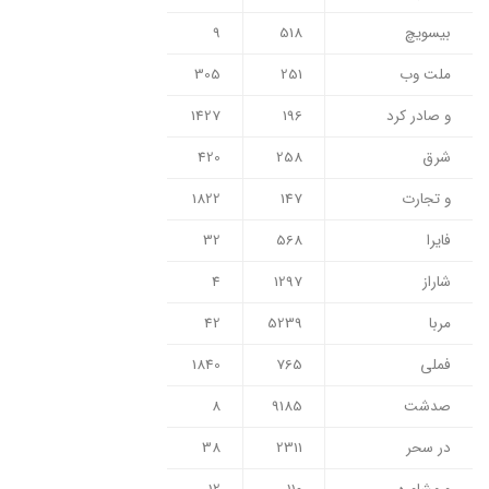
بیسویچ
518
9
ملت وب
251
305
و صادر کرد
196
1427
شرق
258
420
و تجارت
147
1822
فایرا
568
32
شاراز
1297
4
مربا
5239
42
فملی
765
1840
صدشت
9185
8
در سحر
2311
38