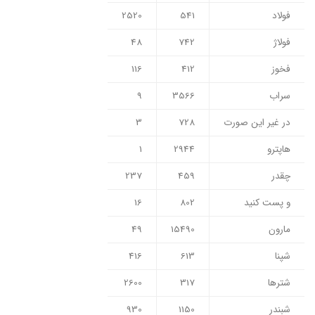
فولاد
541
2520
فولاژ
742
48
فخوز
412
116
سراب
3566
9
در غیر این صورت
728
3
هاپترو
2944
1
چقدر
459
237
و پست کنید
802
16
مارون
15490
49
شپنا
613
416
شترها
317
2600
شبندر
1150
930