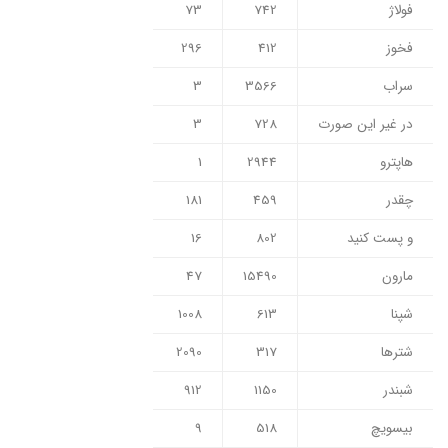
فولاژ
742
73
فخوز
412
296
سراب
3566
3
در غیر این صورت
728
3
هاپترو
2944
1
چقدر
459
181
و پست کنید
802
16
مارون
15490
47
شپنا
613
1008
شترها
317
2090
شبندر
1150
912
بیسویچ
518
9