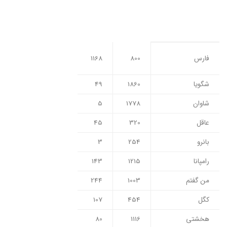
800
فارس
1168
شگویا
1860
49
شاوان
1778
5
عاقل
320
45
بانرو
254
3
رامپانا
1215
143
من گفتم
1003
244
کگل
454
107
هخشتی
1116
80