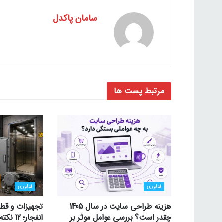
سامان پاکدل
مرتبط
پست ها
فناوری
فناوری
هزینه طراحی سایت در سال 1405
تجهیزات و قط
چقدر است؟ بررسی عوامل موثر بر
انفجار؛