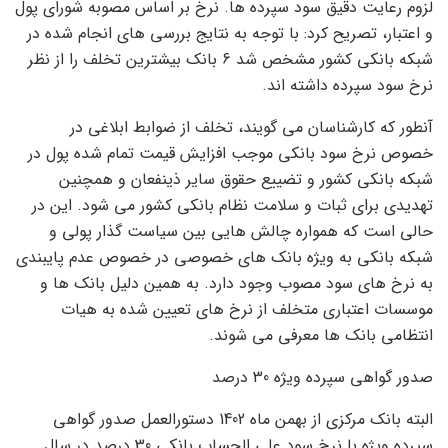
لزوم رعایت دقیق سود سپرده ها. نرخ بر اساس مصوبه شورای پول
و اعتبار، تصریح کرد: با توجه به نتایج بررسی های انجام شده در
شبکه بانکی کشور مشخص شد 6 بانک بیشترین تخلف را از نظر
نرخ سود سپرده داشته اند.
آنطور که کارشناسان می گویند، تخلف از ضوابط ابلاغی در
خصوص نرخ سود بانکی موجب افزایش قیمت تمام شده پول در
شبکه بانکی کشور و تضییع حقوق سایر ذینفعان و همچنین
تهدیدی برای ثبات و سلامت نظام بانکی کشور می شود. این در
حالی است که همواره چالش هایی بین سیاست گذار پولی و
شبکه بانکی به ویژه بانک های خصوصی در خصوص عدم پایبندی
به نرخ های سود مصوب وجود دارد. به همین دلیل بانک ها و
موسسات اعتباری متخلف از نرخ های تعیین شده به هیات
انتظامی بانک ها معرفی می شوند.
صدور گواهی سپرده ویژه 30 درصد
البته بانک مرکزی از بهمن ماه 1402 دستورالعمل صدور گواهی
سپرده ویژه با نرخ سود علی الحساب بانکی 30 درصد در سال