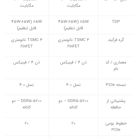
مگابایت
مگابایت
65W (45W-65W
65W (45W-65W
TDP
قابل تنظیم)
قابل تنظیم)
گره فرآیند
TSMC 4 نانومتری
TSMC 4 نانومتری
FinFET
FinFET
معماری / کد
ذن 4 / فینیکس
ذن 4 / فینیکس
نام
نسخه PCIe
نسل 4.0
نسل 4.0
پشتیبانی از
DDR5-5200 – دو
DDR5-5200 – دو
حافظه
کاناله
کاناله
خطوط بومی
20
20
PCIe