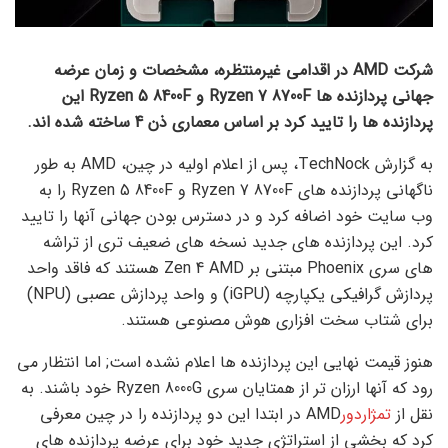
شرکت AMD
در اقدامی غیرمنتظره، مشخصات و زمان عرضه
جهانی پردازنده ها
Ryzen 7 8700F
و
Ryzen 5 8400F
این
پردازنده ها را تایید کرد
بر اساس معماری
ذن 4
ساخته شده اند
.
به گزارش TechNock، پس از اعلام اولیه در چین، AMD به طور
ناگهانی پردازنده های Ryzen 7 8700F و Ryzen 5 8400F را به
وب سایت خود اضافه کرد و در دسترس بودن جهانی آنها را تایید
کرد. این پردازنده های جدید نسخه های ضعیف تری از تراشه
های سری Phoenix مبتنی بر Zen 4 AMD هستند که فاقد واحد
پردازش گرافیکی یکپارچه (iGPU) و واحد پردازش عصبی (NPU)
برای شتاب سخت افزاری هوش مصنوعی هستند.
هنوز قیمت نهایی این پردازنده ها اعلام نشده است; اما انتظار می
رود که آنها ارزان تر از همتایان سری Ryzen 8000G خود باشند. به
نقل از
تمژاردور
AMD در ابتدا این دو پردازنده را در چین معرفی
کرد که بخشی از استراتژی جدید خود برای عرضه پردازنده های