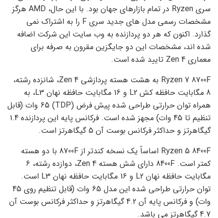
سری Ryzen در تمام بازارهای جهان بود. با این حال، AMD هرگز
مشخصات رسمی مدل های جدید سری F را به اشتراک نمی
گذارد. اکنون که هر دو پردازنده به وب سایت این شرکت اضافه
شده اند، مشخصات این دو جایگزین مقرون به صرفه برای
معماری Zen 4 تایید شده است.
Ryzen 7 8700F به هشت هسته پردازشی Zen 4، شانزده رشته،
8 مگابایت حافظه کش L2 و 16 مگابایت حافظه نهان L3، به
همراه توان حرارتی طراحی شده پیش فرض (TDP) 65 وات (قابل
تنظیم تا 45 وات) مجهز شده است. فرکانس پایه این پردازنده 1.4
گیگاهرتز و حداکثر فرکانس بوست آن 5 گیگاهرتز است.
Ryzen 5 8400F اساساً یک نسخه کندتر از 8700F با دو هسته
کمتر است. 8400F دارای شش هسته Zen 4، دوازده رشته، 6
مگابایت حافظه نهان L2 و 16 مگابایت حافظه نهان L3 است.
توان حرارتی طراحی شده این مدل 65 وات (قابل تنظیم روی 45
وات) و فرکانس پایه آن 4.2 گیگاهرتز و حداکثر فرکانس بوست آن
4.7 گیگاهرتز می باشد.