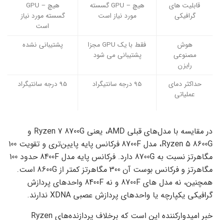
قابلیت های
هیچ – GPU گسسته
هیچ – GPU
گرافیکی
مورد نیاز است
گسسته مورد نیاز
است
هوش
فقط با یک GPU مجزا
پشتیبانی نشده
مصنوعی
پشتیبانی می شود
رایزن
حداکثر دمای
95 درجه سانتیگراد
95 درجه سانتیگراد
عملیاتی
در مقایسه با مدل‌های قبلی AMD، یعنی Ryzen 7 8700G و
Ryzen 5 8600G، مدل 8700F فرکانس پایه پایین‌تری و تقویت 100
مگاهرتز نسبت به 8700G دارد. فرکانس پایه مدل 8400F حدود 100
مگاهرتز و فرکانس بوست آن 300 مگاهرتز کمتر از 8600G است.
همچنین، نه مدل های 8700F و نه 8400F واحدهای پردازش
گرافیکی یکپارچه یا واحدهای پردازش عصبی XDNA ندارند.
خبر امیدوارکننده این است که برخلاف پردازنده‌های Ryzen