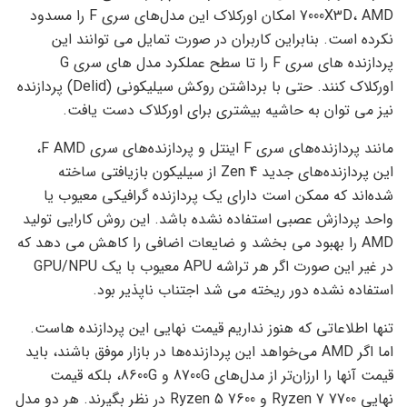
7000X3D، AMD امکان اورکلاک این مدل‌های سری F را مسدود
نکرده است. بنابراین کاربران در صورت تمایل می توانند این
پردازنده های سری F را تا سطح عملکرد مدل های سری G
اورکلاک کنند. حتی با برداشتن روکش سیلیکونی (Delid) پردازنده
نیز می توان به حاشیه بیشتری برای اورکلاک دست یافت.
مانند پردازنده‌های سری F اینتل و پردازنده‌های سری F AMD،
این پردازنده‌های جدید Zen 4 از سیلیکون بازیافتی ساخته
شده‌اند که ممکن است دارای یک پردازنده گرافیکی معیوب یا
واحد پردازش عصبی استفاده نشده باشد. این روش کارایی تولید
AMD را بهبود می بخشد و ضایعات اضافی را کاهش می دهد که
در غیر این صورت اگر هر تراشه APU معیوب با یک GPU/NPU
استفاده نشده دور ریخته می شد اجتناب ناپذیر بود.
تنها اطلاعاتی که هنوز نداریم قیمت نهایی این پردازنده هاست.
اما اگر AMD می‌خواهد این پردازنده‌ها در بازار موفق باشند، باید
قیمت آنها را ارزان‌تر از مدل‌های 8700G و 8600G، بلکه قیمت
نهایی Ryzen 7 7700 و Ryzen 5 7600 در نظر بگیرند. هر دو مدل