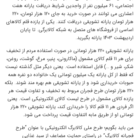
اجتماعی، 61 میلیون نفر از واجدین شرایط دریافت یارانه هفت
اعشاری می توانند در صورت خرید به جای 120 هزار تومان، 220
هزار تومان یارانه تشویقی دریافت کنند. یکی از یازده قلم کالاهای
اساسی از فروشگاه های متصل به شبکه کالابرگی. تا پایان
اردیبهشت 1403 یارانه بگیرید.
یارانه تشویقی 220 هزار تومانی در صورت استفاده مردم از تخفیف
برای هر 11 قلم کالای مشمول (ماکارونی، پنیر، مرغ، گوشت، روغن،
شکر، شیر و …) قابل استفاده است. یعنی دیگر مثل گذشته نیست
که فقط از کل یارانه یک میلیون تومانی یک خانواده دو نفره همه
حبوبات خریداری شود و از یارانه تشویقی هم بهره مند شوند. بلکه
220 هزار تومان طرح فجران مربوط به تخفیف و تفاوت قیمت هر
یازده کالای مشمول در طرح لیست کالای الکترونیکی است. یعنی
اگر فردی هر 11 قلم کالا را خریداری کند، یارانه تشویقی 220 هزار
تومانی او از طریق مابه التفاوت قیمت پرداخت می شود.
من باید بگویم؛ طرح ملی کالابرگ الکترونیکی با عنوان “طرح
فجرانه کالابرگ” در راستای حمایت مضاعف از سبد غذایی