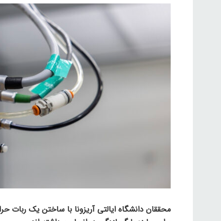
محققان دانشگاه ایالتی آریزونا با ساختن یک ربات حرا