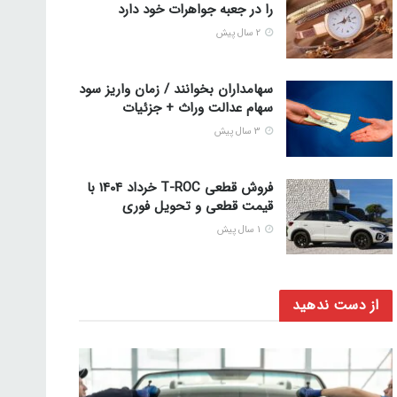
را در جعبه جواهرات خود دارد
2 سال پیش
سهامداران بخوانند / زمان واریز سود
سهام عدالت وراث + جزئیات
3 سال پیش
فروش قطعی T-ROC خرداد 1404 با
قیمت قطعی و تحویل فوری
1 سال پیش
از دست ندهید