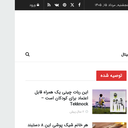
جشنبه, مرداد ۱۵, ۱۴۰۵
ورود
یتال
توصیه شده
این ربات چینی یک همراه قابل
اعتماد برای کودکان است –
Tekknock
2 سال پیش
هر خانم شیک پوشی این 8 دستبند