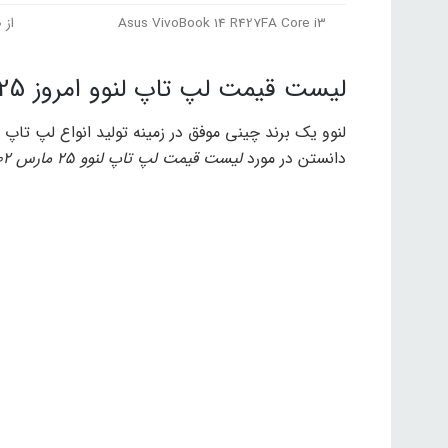
Asus VivoBook 14 R427FA Core i3
از 16,800,000 تا 20,899,000 تومان
لیست قیمت لپ تاپ لنوو امروز 25 مارس 1402
لنوو یک برند چینی موفق در زمینه تولید انواع لپ ت
دانستن در مورد
لیست قیمت لپ تاپ لنوو 25 مارس 1402