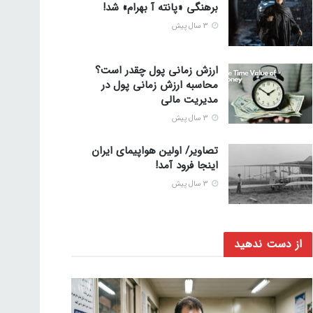
برهنگی «پانته آ بهرام» شد!
3 سال پیش
ارزش زمانی پول چقدر است؟
محاسبه ارزش زمانی پول در
مدیریت مالی
3 سال پیش
تصاویر/ اولین هواپیمای ایران
اینجا فرود آمد!
3 سال پیش
از دست ندهید