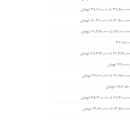
37.800.
42,000 تومان
88,205 تومان