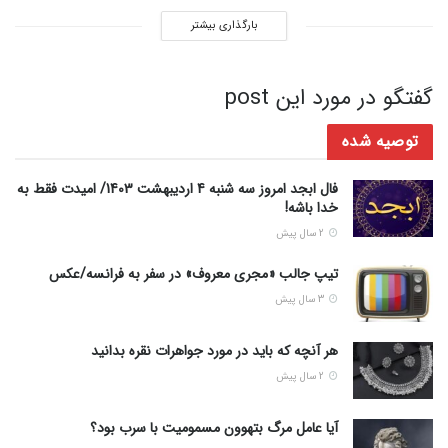
بارگذاری بیشتر
گفتگو در مورد این post
توصیه شده
فال ابجد امروز سه شنبه 4 اردیبهشت 1403/ امیدت فقط به
خدا باشه!
2 سال پیش
تیپ جالب «مجری معروف» در سفر به فرانسه/عکس
3 سال پیش
هر آنچه که باید در مورد جواهرات نقره بدانید
2 سال پیش
آیا عامل مرگ بتهوون مسمومیت با سرب بود؟