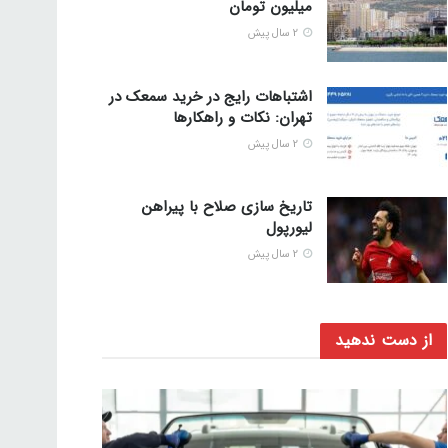
میلیون تومان
2 سال پیش
اشتباهات رایج در خرید سمعک در
تهران: نکات و راهکارها
2 سال پیش
تاریخ سازی صلاح با پیراهن
لیورپول
2 سال پیش
از دست ندهید