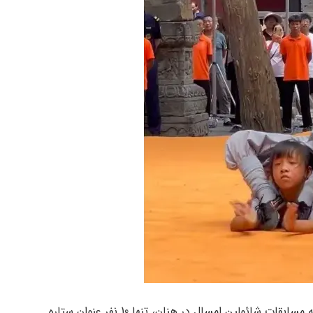
با توجه به اینکه از 124 شائولین کونگ فو کار راه یافته به مسابقات شائولین امسال در هنان، تنها 10 نفر عنوان ستاره