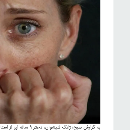
به گزارش صبح؛ ژانگ شی