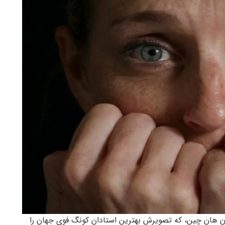
شوان، دختر 9 ساله ای از استان هان چین، که تصویرش بهترین استادان کونگ فوی جهان را