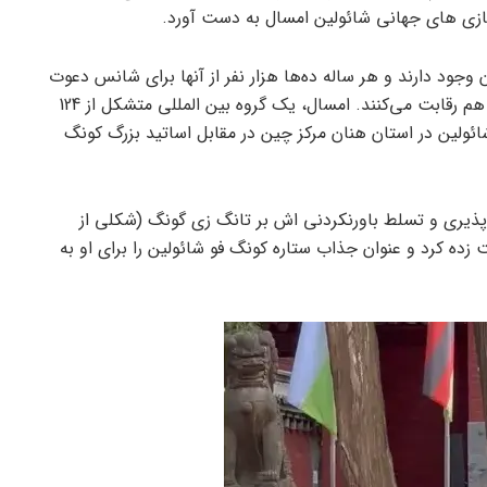
 بازی های جهانی شائولین امسال به دست آورد.
 وجود دارند و هر ساله ده‌ها هزار نفر از آنها برای شانس دعوت
شدن برای شرکت در فینال بازی‌های جهانی شائولین با هم رقابت می‌کنند. امسال، یک گروه بین المللی متشکل از 124
ائولین در استان هنان مرکز چین در مقابل اساتید بزرگ کونگ
اشت که انعطاف پذیری و تسلط باورنکردنی اش بر تانگ زی گونگ (شکلی از
زده کرد و عنوان جذاب ستاره کونگ فو شائولین را برای او به