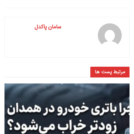
سامان پاکدل
مرتبط
پست ها