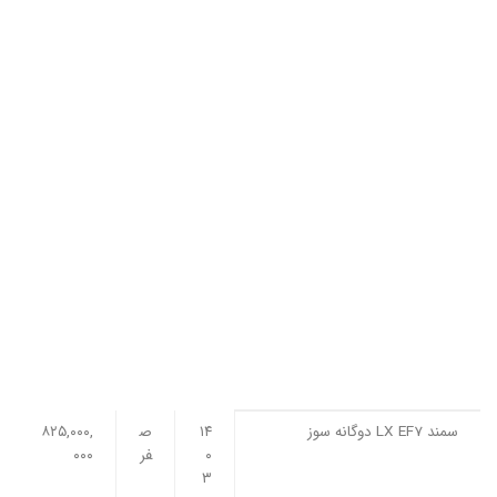
سمند LX EF7 دوگانه سوز
۱۴
ص
۸۲۵,۰۰۰,
۰
فر
۰۰۰
۳