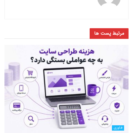
مرتبط
پست ها
فناوری