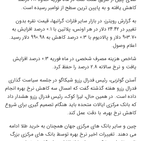
کاهش یافته و به پایین ترین سطح از نوامبر رسیده است.
به گزارش رویترز، در بازار سایر فلزات گرانبها، قیمت نقره بدون
تغییر در 24.42 دلار در هر اونس، پلاتین با 0.1 درصد افزایش به
903.70 دلار و پالادیوم با 0.3 درصد کاهش به 990.98 دلار رسید.
اعلام وصول.
شاخص هزینه مصرف شخصی در ماه فوریه 0.3 درصد افزایش
یافت و نرخ سالانه 2.8 درصد را حفظ کرد.
آستن گولزبی، رئیس فدرال رزرو شیکاگو در جلسه سیاست گذاری
فدرال رزرو هفته گذشته گفت که امسال سه کاهش نرخ بهره انجام
داده است. در همین حال، لیزا کوک، رئیس فدرال رزرو هشدار داد
که بانک مرکزی ایالات متحده باید هنگام تصمیم گیری برای شروع
کاهش نرخ بهره، با دقت عمل کند.
چین و سایر بانک های مرکزی جهان همچنان به خرید طلا ادامه
می دهند. تغییرات اخیر نرخ بهره توسط بانک های مرکزی بزرگ