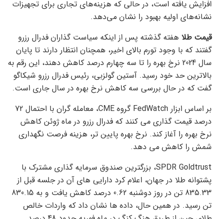
افزایش یافته است، در حالی که هزینه‌های تجاری برای تجهیزات
نشانه‌های اولیه بهبود را نشان می‌دهد.
قیمت طلا
هفته گذشته پس از اینکه سیاست گذاران فدرال رزرو
گفتند که با وجود تورم بالای اخیر، همچنان انتظار دارند تا پایان
سال 2024 نرخ بهره را تا سه چهارم درصد کاهش دهند، این رقم به
بالاترین حد خود رسید. آستین گولزبی، رئیس فدرال رزرو شیکاگو
گفت که در حال بررسی سه کاهش نرخ بهره در سال جاری است.
بر اساس ابزار FedWatch گروه CME، معامله گران با احتمال 72
درصد قیمت گذاری می کنند که فدرال رزرو در ماه ژوئن کاهش
نرخ بهره را آغاز کند. نرخ بهره پایین تر، هزینه فرصت نگهداری
شمش را کاهش می دهد.
SPDR Goldtrust، بزرگترین صندوق سرمایه گذاری مشترک با
پشتوانه طلا در جهان، اعلام کرد دارایی های آن در جلسه قبل از
835.33 تن در روز دوشنبه 0.62 درصد کاهش یافت و به 830.15
تن رسید. در همین حال، داده ها نشان داد که واردات خالص
طلای چین از طریق هنگ کنگ در ماه فوریه حدود 48 درصد