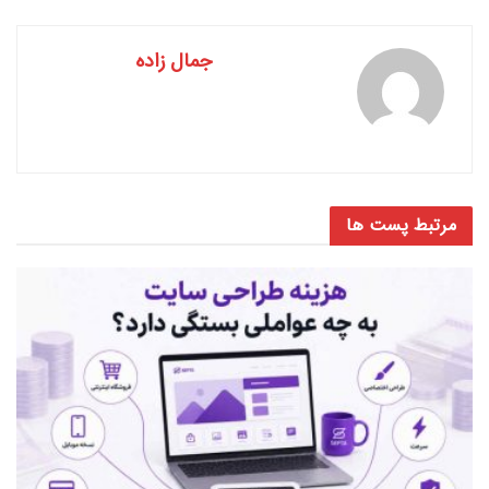
جمال زاده
مرتبط
پست ها