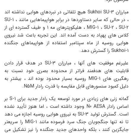
مبارزان Sukhoi SU-3 هیچ تلفاتی در نبردهای هوایی نداشته اند
، در حالی که سایر دستاوردها در برابر هواپیماهایی مانند SU-1 ،
MIG-1 ، SU-2 ، SU-2 ، هلیکوپترهای مه 1 و طیف گسترده ای از
کلاس های پهپاد به دست آمده اند. این تجربه باعث شد نیروی
هوایی روسیه از ماه سپتامبر استفاده از هواپیماهای جنگنده
Sukhoi-1 را گسترش دهد.
علیرغم موفقیت های آنها ، مبارزان SU-3 در هدف قرار دادن
قابلیت های هدفمند فراتر از محدوده بصری خود نسبت به
رهگیری های MIG-1 روسیه بسیار محدود بوده اند ، بیشتر به
دلیل کمبود سنسورهای قابل مقایسه با قدرت رادار N5M.
گمانه زنی های زیادی در مورد توسعه یک رادار جدید برای S-1 بر
اساس رادار N0 AESA وجود داشته است ، اما هنوز تأیید نشده
است. گسترش تولید SU-3 به نیروی هوایی روسیه اجازه می دهد
تا نه تنها جنگجویان جنگ سرد فرسوده مانند MIG-1 را سریعتر
جایگزین کنند ، بلکه واحدهای جدید جنگنده را نیز تشکیل می