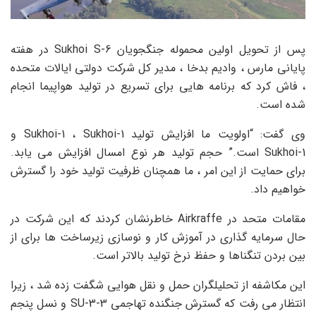
پس از تحویل اولین محموله جنگجویان Sukhoi S-6 در هفته
پایانی مارس ، وادیم بدخا ، مدیر کل شرکت دولتی ایالات متحده
، فاش کرد که برنامه هایی برای تسریع در تولید هواپیما انجام
شده است.
وی گفت: “اولویت ما افزایش تولید Sukhoi-1 ، Sukhoi-1 و
Sukhoi-1 است.” حجم تولید هر نوع امسال افزایش می یابد.
برای حمایت از این امر ، ما همچنان ظرفیت تولید خود را گسترش
خواهیم داد.
مقامات متحد در Airkraffe خاطرنشان کردند که این شرکت در
حال سرمایه گذاری در آموزش کار و نوسازی زیرساخت ها برای از
بین بردن تنگناها و حفظ نرخ تولید بالاتر است.
این مکاشفه از تحلیلگران حمل و نقل هوایی شگفت زده شد ، زیرا
انتظار می رفت که گسترش جنگنده تهاجمی SU-3-3 و نسل پنجم