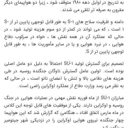
به تدریج در اوایل دهه 1980 متوقف شود ، زیرا دو هواپیمای دیگر
مقرون به صرفه تر تلقی می شدند.
دامنه و ظرفیت سلاح های S-1 به طور قابل توجهی پایین تر از S-
1 است ، که می تواند در کمتر از دو سوم هزینه تولید شود ، در
حالی که عملکرد آن در همه نقش ها ، خواه در سرکوب دفاع
هوایی ، در نبرد هوایی و یا در سایر مأموریت ها ، به طور قابل
توجهی پایین تر از S.
تصمیم برای گسترش تولید SU-1 احتمالاً به دلیل دو عامل اصلی
بوده است. اولین عامل گسترش ناوگان جنگنده روسیه در طی
هزینه های دفاعی بالا و تنش با اعضای ناتو است ، در حالی که
به نظر می رسد وزارت دفاع از عملکرد اوکراین راضی است.
مبارزان SU-1 از ماه فوریه نقش مهمی در عملیات هوایی در جنگ
روسیه و اوکراین دارند. یکی از موفقیت های قابل توجه این کلاس
در ماه مارس اتفاق افتاد ، هنگامی که گزارش شد که این هواپیما
چهار جنگنده نیروی هوایی اوکراین را در نزدیکی شهر جیتومیر
سرنگون کرد.