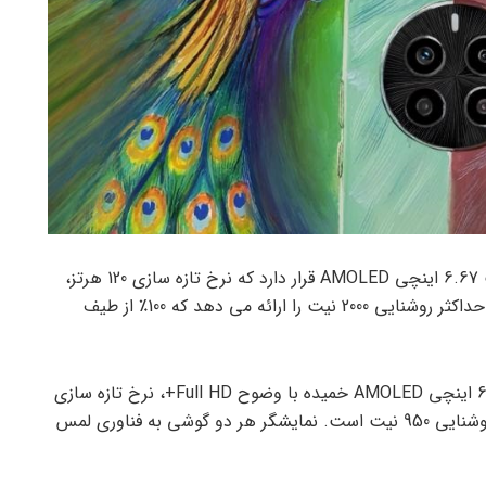
در قسمت جلویی Realme P1 یک صفحه نمایش تخت 6.67 اینچی AMOLED قرار دارد که نرخ تازه سازی 120 هرتز،
وضوح Full HD+، نرخ نمونه برداری لمسی 240 هرتز و حداکثر روشنایی 2000 نیت را ارائه می دهد که 100٪ از طیف
از سوی دیگر، Realme P1 Pro دارای صفحه نمایش 6.7 اینچی AMOLED خمیده با وضوح Full HD+، نرخ تازه سازی
120 هرتز، نرخ نمونه برداری لمسی 240 هرتز و حداکثر روشنایی 950 نیت است. نمایشگر هر دو گوشی به فناوری لمس