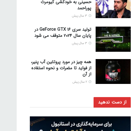
حسینی به خودکشی کیومرث
پوراحمد
3 سال پیش
تولید سری GeForce GTX 16 در
پایان سال 2024 متوقف می شود
3 سال پیش
همه چیز در مورد پروتئین آب پنیر،
از فواید تا مضرات و نحوه استفاده
از آن
2 سال پیش
از دست ندهید