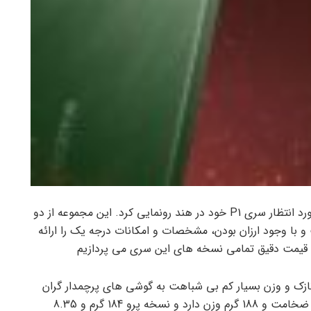
به گزارش گروه دانش و فناوری، ریلمی از گوشی های مورد انتظار سری P1 خود در هند رونمایی کرد. این مجموعه از دو
Realme تشکیل شده است و با وجود ارزان بودن، مشخصات و امکانات درجه یک را ارائه
و قیمت دقیق تمامی نسخه های این سری می پردازیم
R با بدنه فوق العاده نازک و وزن بسیار کم بی شباهت به گوشی های پرچمدار گران
قیمت نیست. نسخه پایه این سری تنها 7.91 میلی متر ضخامت و 188 گرم وزن دارد و نسخه پرو 184 گرم و 8.35