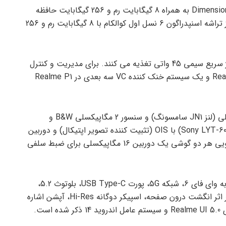
در قسمت سخت افزار مدل پایه، تراشه مدیاتک Dimension 7050 به همراه 8 گیگابایت رم و 256 گیگابایت حافظه
داخلی استفاده شده است. در همین حال، نسخه پرو از تراشه اسنپدراگون 6 نسل اول کوالکام با 8 گیگابایت رم و 256
هر دو مدل از یک باتری 5000 میلی آمپر ساعتی با شارژ سریع سیمی 45 واتی تغذیه می کنند. برای مدیریت و کنترل
گرما، یک سیستم اتلاف حرارت محفظه بخار در Realme P1 و یک سیستم خنک کننده VC سه بعدی در Realme P1
Realme P1 برای عکاسی از دوربین اصلی 50 مگاپیکسلی (لنز JN1 سامسونگ) و سنسور 2 مگاپیکسلی B&W و
Realme P1 Pro از دوربین اصلی 50 مگاپیکسلی (لنز Sony LYT-600) با OIS (تثبیت کننده تصویر اپتیکال) و دوربین
فوق العاده از 8 مگاپیکسل استفاده می کند. در پنل جلویی هر دو گوشی یک دوربین 16 مگاپیکسلی برای ضبط سلفی
از دیگر ویژگی های قابل توجه این دو گوشی می توان به وای فای 6، شبکه 5G، پورت USB Type-C، بلوتوث 5.2،
جک 3.5 میلی متری هدفون (فقط در مدل پایه)، اسکنر اثر انگشت درون صفحه، اسپیکر دوگانه Hi-Res، آپشن اشاره