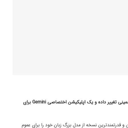
گوگل امروز اعلام کرد که نام چت بات خود Bard را به جمینی تغییر داده و یک اپلیکیشن اختصاصی Gemini برای
Tec، گوگل Gemini Ultra 1.0، بزرگترین و قدرتمندترین نسخه از مدل بزرگ زبان خود را برای عموم