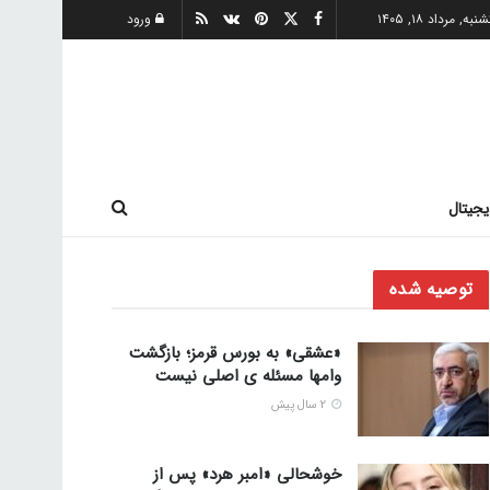
به, مرداد ۱۸, ۱۴۰۵
ورود
یجیتال
توصیه شده
«عشقی» به بورس قرمز؛ بازگشت
وامها مسئله ی اصلی نیست
2 سال پیش
خوشحالی «امبر هرد» پس از