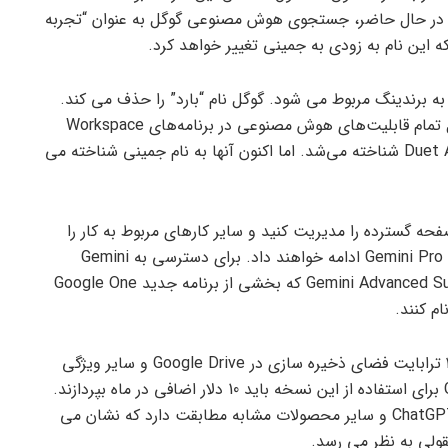
افت. در حال حاضر، جستجوی هوش مصنوعی گوگل به عنوان “تجربه
این نام به زودی به جمینی تغییر خواهد کرد.
دتا به مسائل مربوط به برندینگ مربوط می شود. گوگل نام “بارد” را حذف می کند.
اما عملکرد چت بات آن عمدتاً یکسان است. این شامل تمام قابلیت‌های هوش مصنوعی در برنامه‌های Workspace
Google، مانند Gmail و Docs می‌شود که قبلاً به نام Duet AI شناخته می‌شد. اما اکنون آنها به نام جمینی شناخته می
فحه گسترده را مدیریت کنید و سایر کارهای مربوط به کار را
انجام دهید. اکثر کاربران به استفاده از نسخه استاندارد Gemini Pro ادامه خواهند داد. برای دسترسی به Gemini
Ultra، قدرتمندترین نسخه، کاربران باید در Gemini Advanced Subscription که بخشی از برنامه جدید Google One
علاوه بر دسترسی به نسخه Ultra، این اشتراک شامل 2 ترابایت فضای ذخیره سازی در Google Drive و سایر ویژگی
های اشتراک Google One است. کاربران Gemini Ultra برای استفاده از این نسخه باید 10 دلار اضافی در ماه بپردازند.
برای سایر کاربران، قیمت این سرویس با هزینه ChatGPT Plus و سایر محصولات مشابه مطابقت دارد که نشان می