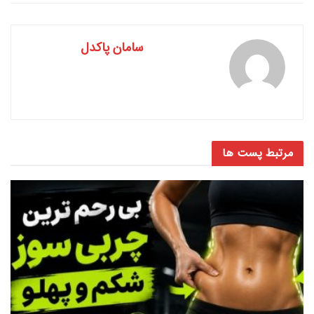
سامان پاکدل
مرتبط
پست ها