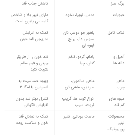
برگ سبز
کاهش جذب قند
حبوبات
عدس، لوبیا، نخود
دارای فیبر بالا و شاخص
گلیسمی پایین است
غلات کامل
بلغور جو دوسر، نان
کمک به افزایش
سبوس دار، برنج
تدریجی قند خون
قهوه ای
آجیل و
بادام، گردو، تخم
قند خون را از طریق
دانه ها
کتان، چیا
چربی و فیبر سالم
تثبیت کنید
ماهی
ماهی سالمون،
بهبود حساسیت به
چرب
ساردین، ماهی تن
انسولین با امگا 3
میوه های
انواع توت ها، گریپ
کنترل بهتر قند بدون
کم قند
فروت، سیب
افزایش ناگهانی
محصولات
ماست یونانی، کفیر
کمک به تعادل قند
لبنی
خون و سلامت روده
پروبیوتیک