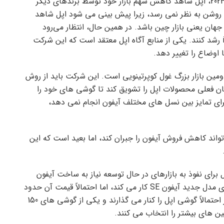
علیرغم رشد گسترده بازار موبایل در سه ماهه اول سال 2024، اپل شاهد کاهش سهم بازار خود توسط برندهای دیگر
 برای این شرکت چندان روشن به نظر نمی رسد، زیرا پیش بینی می شود اپل شاهد
هان یعنی بازار چین باشد. در همین حال، انتظار می‌رود
گوشی‌های اندرویدی دو برابر سریع‌تر از گوشی‌های iOS رشد کنند. یکی از منابع آگاه اپل معتقد است که این شرکت
ومین بازار بزرگ غول کوپرتینویی است. این شرکت باید از روش
ن فعلی محصولات اپل را تشویق کند تا گوشی های خود را
 برای تمایز بین نسل های مختلف آیفون انجام نمی دهد،
واند کاهش فروش آیفون را جبران کند، اما بعید است که این
 برای نفوذ به بازارهای در حال توسعه نیاز به ساخت آیفون
ارزان قیمت دارد. شایعه شده است که این شرکت بر روی مدل جدید آیفون SE کار می کند، اما احتمالاً قیمت آن حدود
400 دلار خواهد بود. مصرف کنندگان در بازارهای نوظهور احتمالاً گوشی اپل را کنار می گذارند و یکی از گوشی های 150
ن های بیشتر را انتخاب می کنند.