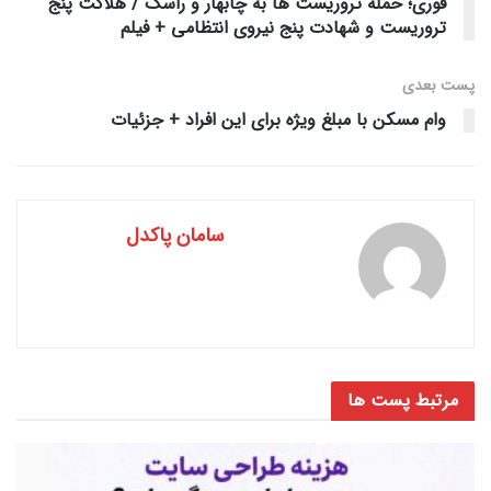
فوری؛ حمله تروریست ها به چابهار و راسک / هلاکت پنج
تروریست و شهادت پنج نیروی انتظامی + فیلم
پست‌ بعدی
وام مسکن با مبلغ ویژه برای این افراد + جزئیات
سامان پاکدل
مرتبط
پست ها