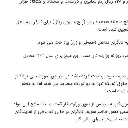
(اعم از قرارداد دائم یا موقت) مبلغ 2 میلیون و 388 هزار و 728 ریال (دو میلیون و دویست و هشتاد و هشتاد هزار)
در بند 5 این اطلاعیه آمده است: مبلغ کمک هزینه ازدواج ماهانه 5000000 ریال (پنج میلیون ریال) برای کارگران متاهل
در عین حال میزان نفقه هر کودک سه برابر حداقل دستمزد روزانه وزارت کار است. این مبلغ برای سال 1403 معادل
ند باید 720 روز حق بیمه را در سابقه خود پرداخت کرده باشد در غیر این صورت نمی تواند از
حقوق کودک تنها به دو کودک محدود می شد، اما به منظور
ه شده است.
ابویی درباره تقدیم لایحه ارسال مواد 41 و 167 قانون کار به مجلس از سوی وزارت کار گفت: ما با اصلاح این مواد
رسمی کشور حاضر شویم. کارگران در حالی که برخی از نمایندگان
ه مجلس در شورای عالی کار.