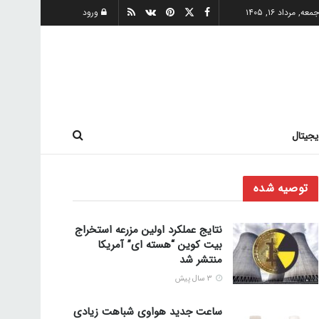
معه, مرداد ۱۶, ۱۴۰۵
ورود
یجیتال
توصیه شده
نتایج عملکرد اولین مزرعه استخراج
بیت کوین “هسته ای” آمریکا
منتشر شد
3 سال پیش
ساعت جدید هواوی شباهت زیادی