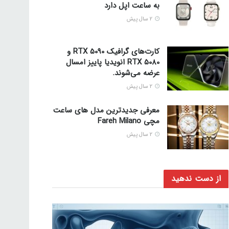
به ساعت اپل دارد
2 سال پیش
کارت‌های گرافیک 5090 RTX و
5080 RTX انویدیا پاییز امسال
عرضه می‌شوند.
2 سال پیش
معرفی جدیدترین مدل های ساعت
مچی Fareh Milano
2 سال پیش
از دست ندهید