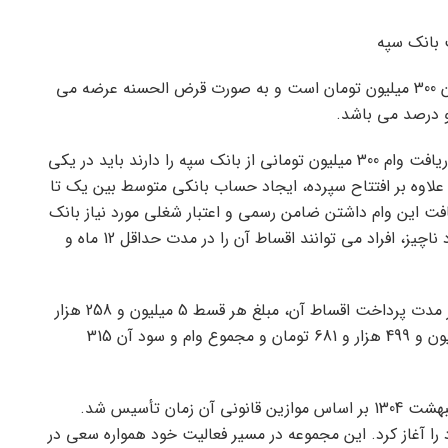
نگین امید یکی از وام های بانک سپه است که سقف آن 300 میلیون تومان است و به صورت قرض الحسنه عرضه می
و درصد می باشد.
به گزارش کمپرس به نقل از رده بندی، افرادی که قصد دریافت وام 300 میلیون تومانی از بانک سپه را دارند باید در یکی
لاوه بر افتتاح سپرده، ایجاد حساب بانکی متوسط ​​بین یک تا
افت این وام داشتن ضامن رسمی و اعتبار شغلی مورد نیاز بانک
می باشد. پس از دریافت این وام بدون بهره و با کارمزد ناچیز، افراد می توانند اقساط آن را در مدت حداقل 12 ماه و
با توجه به شرایط بازپرداخت وام، نرخ کارمزد و حداکثر مدت پرداخت اقساط آن، مبلغ هر قسط 5 میلیون و 258 هزار
و 328 تومان است. سود کل تسهیلات مذکور به 15 میلیون و 499 هزار و 681 تومان و مجموع وام و سود آن 315
بانک سپه به عنوان اولین بانک ایرانی در چهاردهم اردیبهشت 1304 بر اساس موازین قانونی آن زمان تأسیس شد.
را آغاز کرد. این مجموعه در مسیر فعالیت خود همواره سعی در