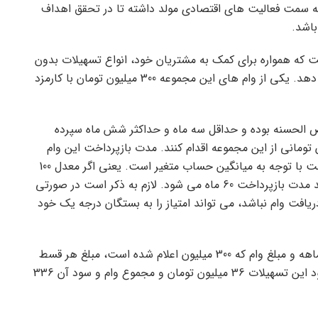
 سمت فعالیت های اقتصادی مولد داشته تا در تحقق اهداف
اشد.
 که همواره برای کمک به مشتریان خود، انواع تسهیلات بدون
بهره را با کارمزد پایین در اختیار مشتریان خود قرار می دهد. یکی از وام های این مجموعه 300 میلیون تومان با کارمزد
ض الحسنه بوده و حداقل سه ماه و حداکثر شش ماه سپرده
ند، می توانند برای دریافت وام 300 میلیون تومانی از این مجموعه اقدام کنند. مدت بازپرداخت این وام
قرض الحسنه یا وام بدون بهره بانک قرض الحسنه رسالت با توجه به میانگین حساب متغیر است. یعنی اگر معدل 100
درصد باشد مدت بازپرداخت 12 ماه و اگر 20 درصد باشد مدت بازپرداخت 60 ماه می شود. لازم به ذکر است در صورتی
افت وام نباشد، می تواند امتیاز را به بستگان درجه یک خود
با احتساب کارمزد دو درصد، مدت پرداخت اقساط 60 ماهه و مبلغ وام که 300 میلیون اعلام شده است، مبلغ هر قسط
به 5 میلیون و 454 هزار و 545 تومان می رسد. کل سود این تسهیلات 36 میلیون تومان و مجموع وام و سود آن 336