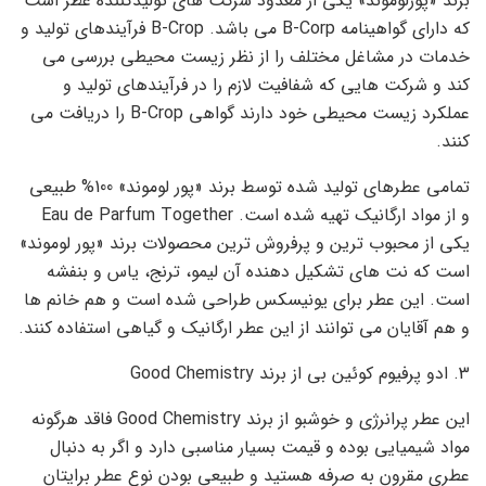
برند «پورلوموند» یکی از معدود شرکت های تولیدکننده عطر است
که دارای گواهینامه B-Corp می باشد. B-Crop فرآیندهای تولید و
خدمات در مشاغل مختلف را از نظر زیست محیطی بررسی می
کند و شرکت هایی که شفافیت لازم را در فرآیندهای تولید و
عملکرد زیست محیطی خود دارند گواهی B-Crop را دریافت می
کنند.
تمامی عطرهای تولید شده توسط برند «پور لوموند» 100% طبیعی
و از مواد ارگانیک تهیه شده است. Eau de Parfum Together
یکی از محبوب ترین و پرفروش ترین محصولات برند «پور لوموند»
است که نت های تشکیل دهنده آن لیمو، ترنج، یاس و بنفشه
است. این عطر برای یونیسکس طراحی شده است و هم خانم ها
و هم آقایان می توانند از این عطر ارگانیک و گیاهی استفاده کنند.
3. ادو پرفیوم کوئین بی از برند Good Chemistry
این عطر پرانرژی و خوشبو از برند Good Chemistry فاقد هرگونه
مواد شیمیایی بوده و قیمت بسیار مناسبی دارد و اگر به دنبال
عطری مقرون به صرفه هستید و طبیعی بودن نوع عطر برایتان