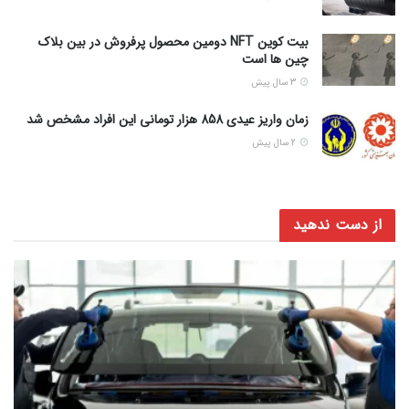
بیت کوین NFT دومین محصول پرفروش در بین بلاک
چین ها است
3 سال پیش
زمان واریز عیدی 858 هزار تومانی این افراد مشخص شد
2 سال پیش
از دست ندهید