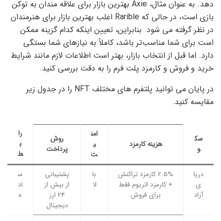
دهد. به عنوان مثال، Axie بهترین بازار برای علاقه مندان به توکن
بازی است، در حالی که Rarible اغلب بهترین بازار برای هنرمندان
در نظر گرفته می شود. بنابراین، تعیین اینکه کدام گزینه ممکن
است برای شما مناسب‌تر باشد، کاملاً به نیازهای شما بستگی
دارد. اما قبل از انتخاب بازار، بهتر است اطلاعات لازم مانند شرایط
خرید و فروش و کارمزد پلت فرم را به دقت بررسی کنید.
در پایان می توانید پلتفرم های مختلف NFT را در جدول زیر
مقایسه کنید.
را
امن
سک
روش
ب
هزینه کارمزد
ی
و
پرداخت
ط
ت
دریا
2.5% کارمزد تراکنش
با
پشتیبانی
س
ی
+ کارمزد اتریوم فقط
لا
از بیش از
اد
آزاد
برای فروش
24 ارز
ه
دیجیتال