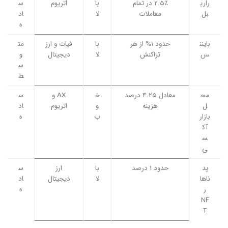
راری
2.5٪ در تمام
با
اتریوم
س
بل
معاملات
لا
اد
ه
باینن
حدود 1% از هر
با
فیات و ارز
مت
س
تراکنش
لا
دیجیتال
و
س
ط
مح
معادل 4.25 درصد
خ
AX و
س
ل
هزینه
و
اتریوم
اد
بازار
ب
ه
آک
س
ی
پد
حدود 1 درصد
با
ارز
س
ناها
لا
دیجیتال
اد
ر
ه
NF
T