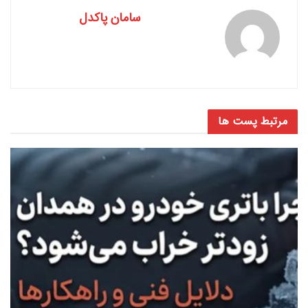
سامان پاکدل
مرتبط
پست ها