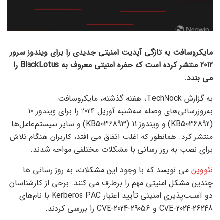
مایکروسافت به تازگی آپدیت امنیتی جدیدی را برای ویندوز سرور
2012 منتشر کرده است که حفره امنیتی معروف به BlackLotus را
می بندد.
به گزارش TechNock، هفته گذشته، مایکروسافت
به‌روزرسانی‌های وصله سه‌شنبه آوریل 2024 را برای ویندوز 10
(KB5036892) و ویندوز 11 (KB5036893) و سایر سیستم‌عامل‌ها
منتشر کرد. همانطور که اغلب اتفاق می افتد، کاربران هنگام تلاش
برای نصب به روز رسانی با مشکلات مختلفی مواجه شدند.
نئووین
می نویسد که با وجود این مشکلات، به روز رسانی ها
چندین مشکل امنیتی مهم را برطرف می کنند. برخی از کارشناسان
دو آسیب‌پذیری امنیتی تأیید اعتبار Kerberos PAC با نام‌های
CVE-2024-26248 و CVE-2024-29056 را بررسی کردند.