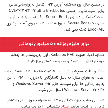
در همین حال، پچ سه‌شنبه آوریل ۲۰۲۴ شامل به‌روزرسانی‌هایی
برای آسیب‌پذیری امنیتی BlackLotus با نام CVE-2023-24932
است که امکان دور زدن Secure Boot را فراهم می‌کند. با این
حال، یک Secure Boot به روز شده به شما در رفع آسیب پذیری
LogoFAIL کمک نمی کند.
مشابه احراز هویت Kerberos PAC، این به‌روزرسانی‌ها به‌طور
خودکار فعال نمی‌شوند و به برنامه دستی نیاز دارند.
مایکروسافت همچنین در مورد مشکلات شناخته شده هشدار داده
است. به عنوان مثال، به دلیل ناسازگاری با ماژول TPM 2.0، این
به روز رسانی ها برای سیستم های Windows Server 2012 و
Windows Server 2012 R2 اعمال نمی شوند.
شما می توانید جزئیات فنی بیشتر به همراه جدول زمانی انتشار
کامل را در اینجا بیابید
اسناد
پشتیبانی را در وب سایت