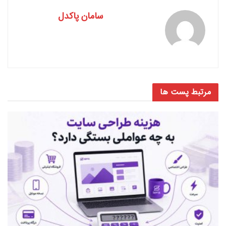
سامان پاکدل
مرتبط
پست ها