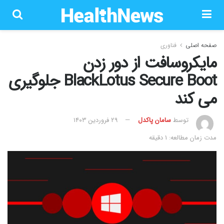
صفحه اصلی
فناوری
مایکروسافت از دور زدن
BlackLotus Secure Boot جلوگیری
می کند
توسط
سامان پاکدل
۲۹ فروردین ۱۴۰۳
مدت زمان مطالعه: 1 دقیقه