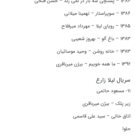
1386 – پستچی سه بار در نمی زند – حسن فتحی
1386 – سوپراستار – تهمینا میلانی
1385 – رویای لیلا – مهرداد میرفلاح
1383 – باغ آلو – بهروز شعیبی
1383 – خانه روشن – وحید موسائیان
1392 – ما همه خوبیم – بیژن میرباقری
سریال لیلا زارع
11- مسعود حاتمی
زیر پلک – بیژن میرباقری
اتاق خالی – سید علی قاسمی
حلوا