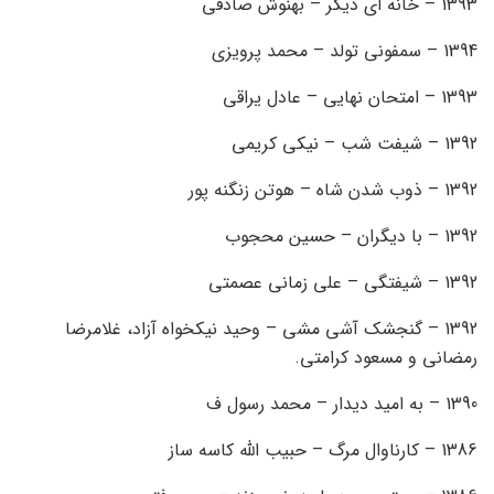
1393 – خانه ای دیگر – بهنوش صادقی
1394 – سمفونی تولد – محمد پرویزی
1393 – امتحان نهایی – عادل یراقی
1392 – شیفت شب – نیکی کریمی
1392 – ذوب شدن شاه – هوتن زنگنه پور
1392 – با دیگران – حسین محجوب
1392 – شیفتگی – علی زمانی عصمتی
1392 – گنجشک آشی مشی – وحید نیکخواه آزاد، غلامرضا
رمضانی و مسعود کرامتی.
1390 – به امید دیدار – محمد رسول ف
1386 – کارناوال مرگ – حبیب الله کاسه ساز