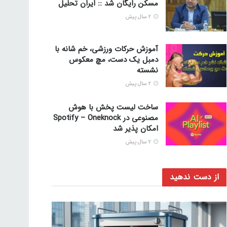
مسکن رایگان شد :: ایران تحلیل
2 سال پیش
آموزش حرکات ورزشی، خم شانه با
دمبل یک دست، مچ معکوس
نشسته
2 سال پیش
ساخت لیست پخش با هوش
مصنوعی در Spotify – Oneknock
امکان پذیر شد
2 سال پیش
از دست ندهید