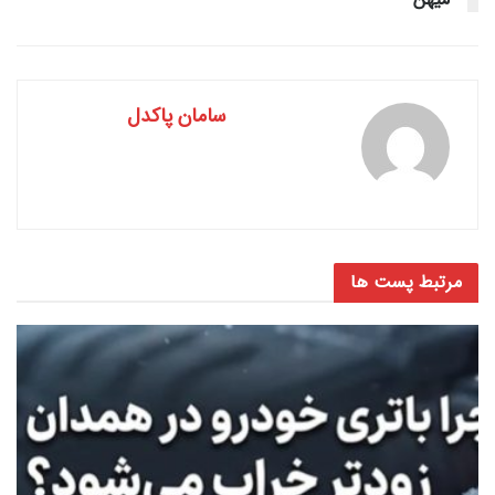
سامان پاکدل
مرتبط
پست ها