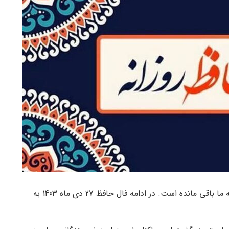
خبرجو؛ در گذر زمان تنها تفل تا حافظ در فرهنگ عامیانه ما باقی مانده است. در ادامه فال حافظ 27 دی ماه 1403 به