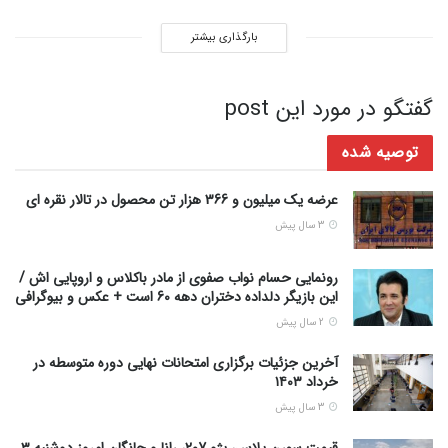
بارگذاری بیشتر
گفتگو در مورد این post
توصیه شده
عرضه یک میلیون و 366 هزار تن محصول در تالار نقره ای
3 سال پیش
رونمایی حسام نواب صفوی از مادر باکلاس و اروپایی اش /
این بازیگر دلداده دختران دهه 60 است + عکس و بیوگرافی
2 سال پیش
آخرین جزئیات برگزاری امتحانات نهایی دوره متوسطه در
خرداد ۱۴۰۳
3 سال پیش
قیمت سورن پلاس، پژو 207، رانا و چانگان امروز دوشنبه ۳