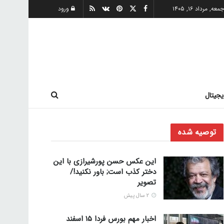
معه, مرداد ۱۶, ۱۴۰۵
ورود
یجیتال
توصیه شده
این عکس حسن پورشیرازی با این
دختر کذب است; باور نکنید!/
تصویر
2 سال پیش
اخبار مهم بورس فردا ۱۵ اسفند