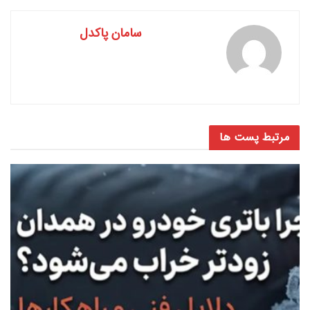
سامان پاکدل
مرتبط
پست ها