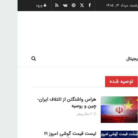
به, مرداد ۱۴, ۱۴۰۵
ورود
یجیتال
توصیه شده
هراس واشنگتن از ائتلاف ایران-
چین و روسیه
2 سال پیش
لیست قیمت گوشی امروز 21