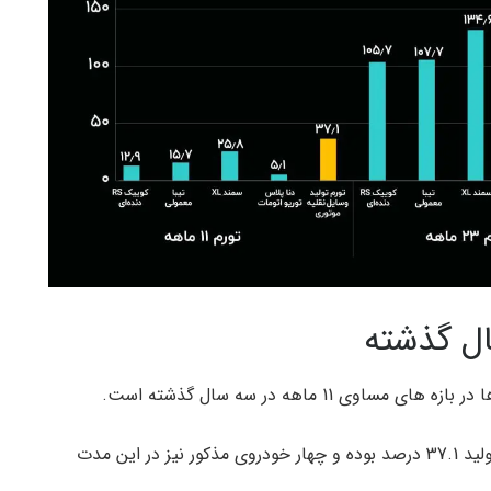
11 ماهه در سه سال گذشته است.
در یازدهمین ماه سال 1402 همانطور که گفته شد تورم تولید 37.1 درصد بوده و چهار خودروی مذکور نیز در این مدت