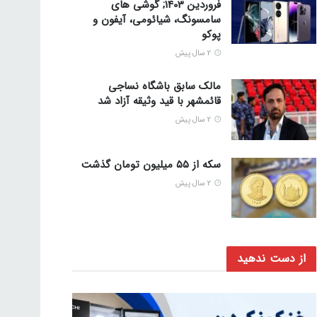
فروردین 1403; گوشی های
سامسونگ، شیائومی، آیفون و
پوکو
2 سال پیش
مالک سابق باشگاه نساجی
قائمشهر با قید وثیقه آزاد شد
2 سال پیش
سکه از ۵۵ میلیون تومان گذشت
2 سال پیش
از دست ندهید