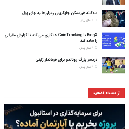
سه‌گانه غیر‌ممکن جایگزینی رمزارز‌ها به جای پول
2 سال پیش
BingX با CoinTracking همکاری می کند تا گزارش مالیاتی
را ساده کند
3 سال پیش
دردسر بزرگ رونالدو برای فرماندار ژاپنی
3 سال پیش
از دست ندهید