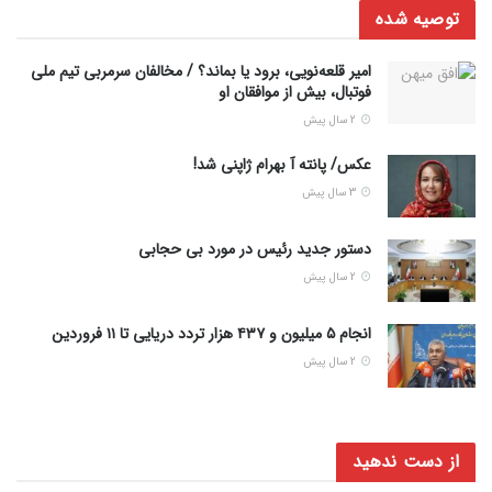
توصیه شده
امیر قلعه‌نویی، برود یا بماند؟ / مخالفان سرمربی تیم ملی
فوتبال، بیش از موافقان او
2 سال پیش
عکس/ پانته آ بهرام ژاپنی شد!
3 سال پیش
دستور جدید رئیس در مورد بی حجابی
2 سال پیش
انجام ۵ میلیون و ۴۳۷ هزار تردد دریایی تا ۱۱ فروردین
2 سال پیش
از دست ندهید