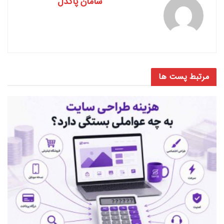
سامان پاکدل
مرتبط
پست ها