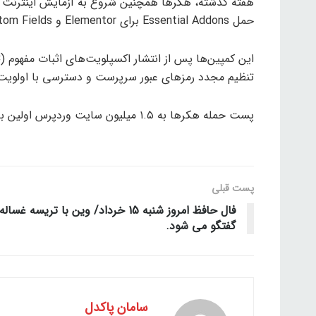
هفته گذشته، هکرها همچنین شروع به آزمایش اینترنت 
حمل Essential Addons برای Elementor و WordPress Advanced Custom Fields هستند.
تنظیم مجدد رمزهای عبور سرپرست و دسترسی با اولویت ب
پست حمله هکرها به ۱.۵ میلیون سایت وردپرس اولین بار در Tech Knock – اخبار دنیای فناوری ظاهر شد. ظاهر شد.
پست قبلی
فال حافظ امروز شنبه 15 خرداد/ وین با تریسه غساله
گفتگو می شود.
سامان پاکدل