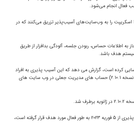
ب جاوا اسکریپت را به وب‌سایت‌های آسیب‌پذیر تزریق می‌کنند که در
به اطلاعات حساس، ربودن جلسه، آلودگی بدافزار از طریق
یستم هدف باشد.
Word که حملات را شناسایی کرده است، گزارش می دهد که این آسیب پذیری به افراد
خارجی اجازه می دهد تا در نسخه های قبل از افزونه (تا نسخه 2.10.1) حساب های مدیریت جعلی در وب سایت های
رف شد.
رام گال، تحلیلگر تهدید گفت: «طبق سوابق ما، این آسیب‌پذیری از 5 فوریه 2023 به طور فعال مورد هدف قرار گرفته است،