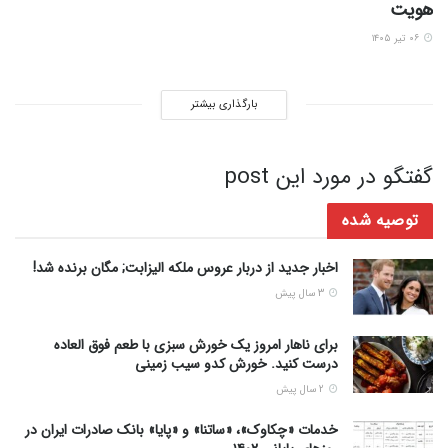
هویت
۰۶ تیر ۱۴۰۵
بارگذاری بیشتر
گفتگو در مورد این post
توصیه شده
اخبار جدید از دربار عروس ملکه الیزابت; مگان برنده شد!
3 سال پیش
برای ناهار امروز یک خورش سبزی با طعم فوق العاده
درست کنید. خورش کدو سیب زمینی
2 سال پیش
خدمات «چکاوک»، «ساتنا» و «پایا» بانک صادرات ایران در