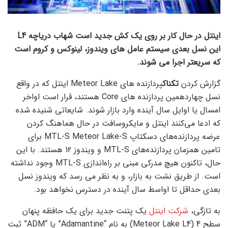
اینتل در حال کار بر روی یک کش جدید است
شهاب دریاچه L4
این نسل بعدی سیستم عامل های ویندوز، لینوکس و کروم است
که سریعتر اجرا می شوند
.
گزارش کردن
تکناک
پردازنده های Meteor Lake اینتل که در واقع
نسل چهاردهمین پردازنده های Core هستند، قرار است اواخر
امسال یا اوایل سال آینده وارد بازار شوند. شایعاتی شنیده شده
که ادعا می‌کنند اینتل و مایکروسافت در حال هماهنگ کردن
عرضه پردازنده‌های دسکتاپ MTL-S Meteor Lake-S برای
تامین همزمان پردازنده‌های MTL-S و ویندوز 12 هستند. با این
حال، تاکنون هیچ مدرکی مبنی بر راه‌اندازی MTL-S وجود نداشته
است. از طریق نشت به بازار، و به نظر می رسد که ویندوز نسل
بعدی حداقل تا اواسط سال آینده در دسترس نخواهد بود.
به تازگی،
شرکت اینتل
یک پتنت جدید برای یک حافظه پنهان
سطح 4 (Meteor Lake L4) به نام “Adamantine” یا “ADM” ثبت