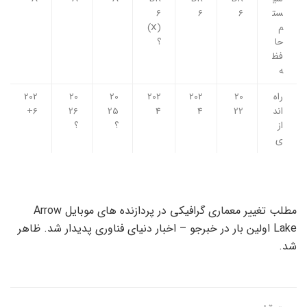
ست
6
6
6
م
(X)
حا
؟
فظ
ه
راه
20
202
202
20
20
202
اند
22
4
4
25
26
6+
از
؟
؟
ی
مطلب تغییر معماری گرافیکی در پردازنده های موبایل Arrow
Lake اولین بار در خبرجو – اخبار دنیای فناوری پدیدار شد. ظاهر
شد.