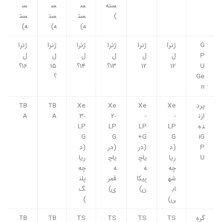
سته
س
س
س
)
ست
ست
ست
ه)
ه)
ه)
G
ژنرا
ژنرا
ژنرا
ژنرا
ژنرا
ژنرا
P
ل
ل
ل
ل
ل
ل
U
12
12
13؟
14؟
15
16؟
Ge
؟
n
پرد
Xe
Xe
Xe
Xe
TB
TB
ازن
-
-
2-
3-
A
A
ده
LP
LP
LP
LP
G
G
G+
G
iG
P
(د
(در
(در
(د
U
ریا
یاچ
یاچ
ریا
چه
ه
ه
چه
شه
پیکا
قمر
پلن
اب
ن)
ی)
گ
ی)
)
گره
TS
TS
TS
TS
TB
TB