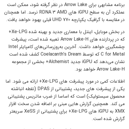
برنامه مشابهی برای Arrow Lake در نظر گرفته شود، ممکن است
عملکرد آن به سطح iGPU های RDNA 3 AMD نرسد. اما همچنان
در مقایسه با گرافیک یکپارچه UHD 770 قبلی بهبود خواهد یافت.
در بخش موبایل، اینتل با معماری جدید و بهینه شده Xe-LPG+
که در پردازنده های Arrow Lake-H تعبیه شده است، پیشرفت
چشمگیری خواهد داشت. آخرین به‌روزرسانی‌های کامپایلر Intel
C for Metal که توسط Coelacanth’s Dream کشف شده است
نشان می‌دهد که iGPU جدید Alchemist+ بخشی از مجموعه
Arrow Lake-H خواهد بود.
اطلاعات کمی در مورد پیشرفت های Xe-LPG+ ارائه می شود. اما
یکی از پیشرفت های جدید، پشتیبانی از DPAS (نقطه انباشته
محصول سیستولیک) است که اساسا از ضرب ماتریس پشتیبانی
می کند. همچنین گزارش هایی مبنی بر اضافه شدن سخت افزار
XMX به iGPU های Xe-LPG+ برای پشتیبانی از XeSS سریعتر
گزارش شده است.