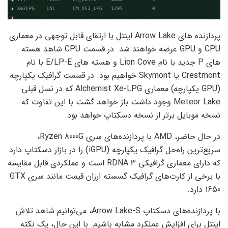
پردازنده های Arrow Lake اینتل با ارتقای قابل توجهی در معماری
CPU و GPU عرضه خواهند شد. در قسمت CPU شاهد هسته
های P جدید با نام Lion Cove و هسته های E/LP-E با نام
Crestmont یا Skymont خواهیم بود. در قسمت گرافیک یکپارچه
(GPU یکپارچه) معماری Alchemist Xe-LPG که در نسل قبلی
Meteor Lake وجود داشت باز خواهد گشت با این تفاوت که
نسخه موبایل برتر از نسخه دسکتاپ خواهد بود.
در حال حاضر، AMD با پردازنده‌های سری Ryzen 8000G،
سریع‌ترین راه‌حل گرافیک یکپارچه (iGPU) را در بازار دسکتاپ دارد
که دارای معماری گرافیکی RDNA 3 است و عملکردی قابل مقایسه
با برخی از کارت‌های گرافیک گسسته ارزان قیمت مانند سری GTX
1650 دارد.
با پردازنده‌های دسکتاپ Arrow Lake-S، می‌توانیم شاهد تلاش
اینتل برای افزایش عملکرد مشابه باشیم. با این حال، یک نکته