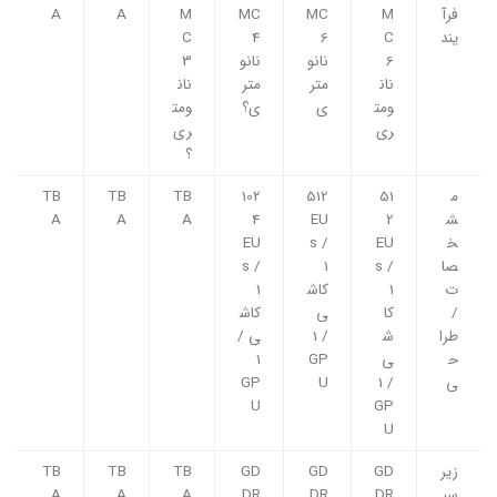
فرآ
M
MC
MC
M
A
A
یند
C
6
4
C
6
نانو
نانو
3
نان
متر
متر
نان
ومت
ی
ی؟
ومت
ری
ری
؟
م
51
512
102
TB
TB
TB
ش
2
EU
4
A
A
A
خ
EU
s /
EU
صا
s /
1
s /
ت
1
کاش
1
/
کا
ی
کاش
طرا
ش
/ 1
ی /
ح
ی
GP
1
ی
/ 1
U
GP
U
GP
U
زیر
GD
GD
GD
TB
TB
TB
سی
DR
DR
DR
A
A
A