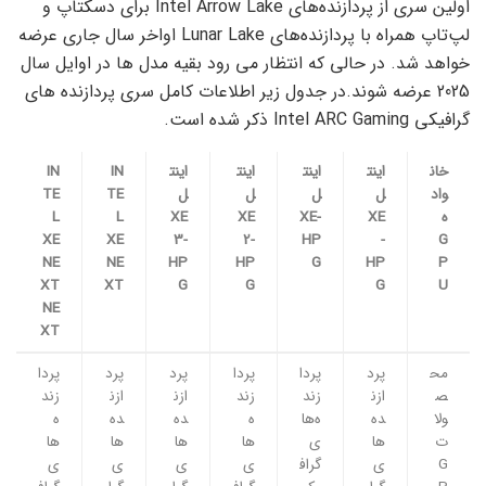
اولین سری از پردازنده‌های Intel Arrow Lake برای دسکتاپ و
لپ‌تاپ همراه با پردازنده‌های Lunar Lake اواخر سال جاری عرضه
خواهد شد. در حالی که انتظار می رود بقیه مدل ها در اوایل سال
2025 عرضه شوند.در جدول زیر اطلاعات کامل سری پردازنده های
گرافیکی Intel ARC Gaming ذکر شده است.
خان
اینت
اینت
اینت
اینت
IN
IN
واد
ل
ل
ل
ل
TE
TE
ه
XE
XE-
XE
XE
L
L
XE
XE
3-
2-
HP
-
G
NE
NE
HP
HP
G
HP
P
XT
XT
G
G
G
U
NE
XT
مح
پرد
پردا
پردا
پرد
پرد
پردا
ص
ازن
زند
زند
ازن
ازن
زند
ولا
ده‌
ه‌ها
ه
ده‌
ده
ه
ت
ها
ی
ها
ها
ها
ها
G
ی
گراف
ی
ی
ی
ی