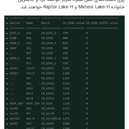
خانواده Meteor Lake-H و Raptor Lake-H خواهند شد.