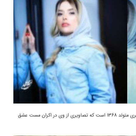
سپیده آرمان بازیگر، فیلمنامه نویس، روزنامه نگار و مجری متولد 1368 است که تصاویری از وی در اکران مست عشق