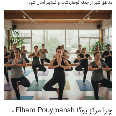
مناطق شهر از جمله گوهاردشت و گلشهر آسان شود.
چرا مرکز یوگا Elham Pouymansh ،