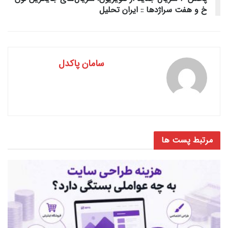
خ و هفت سراژد‌ها :: ایران تحلیل
سامان پاکدل
مرتبط
پست ها