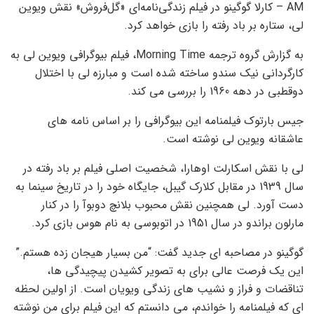
AM – کارلا گوگینو در فیلم زندگی‌نامه‌ای «گل‌فروش» نقش ویوین
لی، ستاره بر باد رفته را بازی خواهد کرد.
به گزارش گروه ترجمه Morning Time، فیلم بیوگرافی ویوین لی به
کارگردانی نیک سندو ساخته شده است و مبارزه لی با اختلال
دوقطبی در دهه 1960 را بررسی می کند.
جیس بارتوک فیلمنامه این بیوگرافی را بر اساس نامه های
عاشقانه ویوین لی نوشته است.
لی با نقش اسکارلت اوهارا، شخصیت اصلی فیلم بر باد رفته در
سال 1939 در مقابل کلارک گیبل، جایگاه خود را در تاریخ سینما به
دست آورد. لی همچنین نقش محبوب بلانچ دوبوآ را در کنار
مارلون براندو در سال 1951 در اتوبوسی به نام هوس بازی کرد.
گوگینو در مصاحبه ای جدید گفت: “من بسیار هیجان زده هستم.”
این یک فرصت عالی برای به تصویر کشیدن پیچیدگی ها،
تناقضات و فراز و نشیب های زندگی ویویان است. از اولین لحظه
ای که فیلمنامه را خواندم، می دانستم که این فیلم برای من نوشته