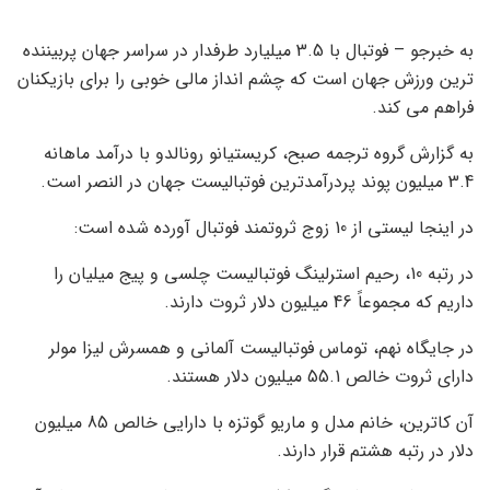
به خبرجو – فوتبال با 3.5 میلیارد طرفدار در سراسر جهان پربیننده
ترین ورزش جهان است که چشم انداز مالی خوبی را برای بازیکنان
فراهم می کند.
به گزارش گروه ترجمه صبح، کریستیانو رونالدو با درآمد ماهانه
3.4 میلیون پوند پردرآمدترین فوتبالیست جهان در النصر است.
در اینجا لیستی از 10 زوج ثروتمند فوتبال آورده شده است:
در رتبه 10، رحیم استرلینگ فوتبالیست چلسی و پیج میلیان را
داریم که مجموعاً 46 میلیون دلار ثروت دارند.
در جایگاه نهم، توماس فوتبالیست آلمانی و همسرش لیزا مولر
دارای ثروت خالص 55.1 میلیون دلار هستند.
آن کاترین، خانم مدل و ماریو گوتزه با دارایی خالص 85 میلیون
دلار در رتبه هشتم قرار دارند.