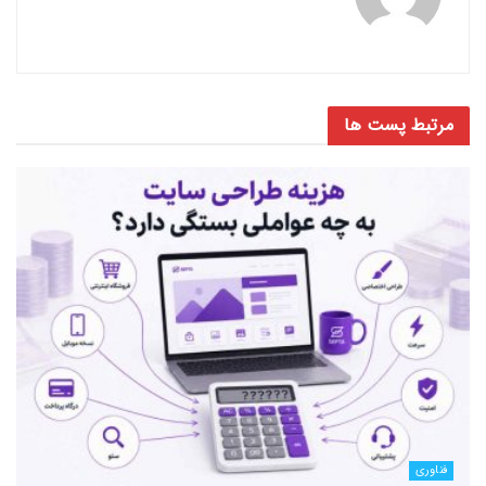
مرتبط
پست ها
فناوری