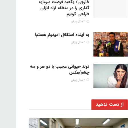
خارجی/ یکصد فرصت سرمایه
گذاری را در منطقه آزاد انزلی
طراحی کردیم
2 سال پیش
به آینده استقلال امیدوار هستم!
2 سال پیش
تولد حیوانی عجیب با دو سر و سه
چشم/عکس
2 سال پیش
از دست ندهید