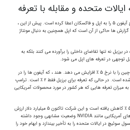
ایالات متحده و مقابله با تعرفه
سازمان نظارتی ارتباطات برزیل (ANATEL) اخیراً مجمع آیفون 5 را به اپل و فاکسکان اعطا کرده است. پیش از این ،
در کشور مونتاژ شدند. گزارش ها حاکی از آن است که اپل همچنین به دنبال مونتاژ
در برزیل نه تنها تقاضای داخلی را برآورده می کنند بلکه به
ل توجهی در تعرفه های اپل می شود.
دولت آمریکا اعلام کرده است که محصولات وارداتی از چین را با نرخ 5 ٪ افزایش می دهد. هند ، که آیفون ها را در
سایر نقاط جهان جمع می کند ، نیز با 5 ٪ تعرفه روبرو شده است. در حالی که تعرفه برای برزیل فقط 2 ٪ است. ترامپ
 به میزان تعرفه هایی که هر کشور در مورد محصولات آمریکایی
پس از اعلام این تعرفه های جدید ، سهام اپل بیش از 5 ٪ کاهش یافته است و این شرکت تاکنون 5 میلیارد دلار ارزش
بازار را از دست داده است. همچنین برای سایر شرکت های آمریکایی مانند NVIDIA وضعیت مشابهی وجود داشته
ل سوئیچ در ایالات متحده را به تأخیر بیندازد و ابهام خود را